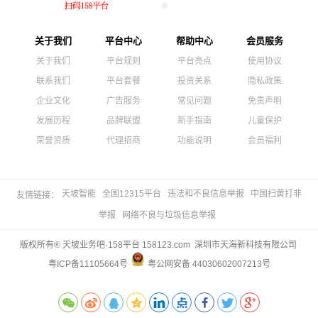
关于我们
平台中心
帮助中心
会员服务
关于我们
平台规则
平台亮点
使用协议
联系我们
平台套餐
投资关系
隐私政策
企业文化
广告服务
常见问题
免责声明
发展历程
品牌联盟
新手指南
儿童保护
荣誉资质
代理招商
功能说明
会员福利
天坡智能
全国12315平台
违法和不良信息举报
中国扫黄打非
友情链接：
举报
网络不良与垃圾信息举报
版权所有® 天坡业务吧·158平台 158123.com 深圳市天海新科技有限公司
粤ICP备11105664号
粤公网安备 44030602007213号