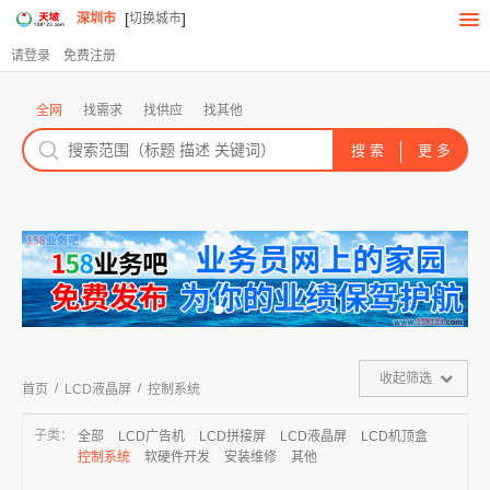
[
]
深圳市
切换城市
请登录
免费注册
全网
找需求
找供应
找其他
收起筛选
/
/
首页
LCD液晶屏
控制系统
子类：
全部
LCD广告机
LCD拼接屏
LCD液晶屏
LCD机顶盒
控制系统
软硬件开发
安装维修
其他