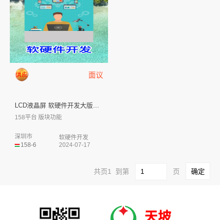
面议
LCD液晶屏 软硬件开发大版块...
158平台 版块功能
深圳市
软硬件开发
158-6
2024-07-17
共页1 到第
页