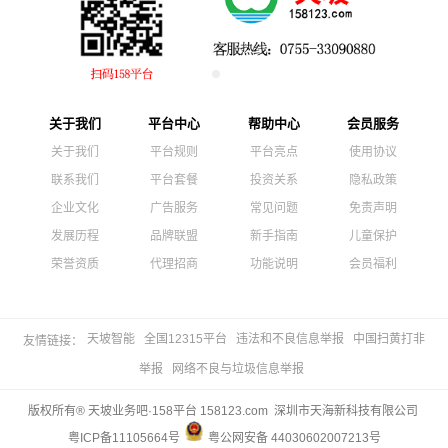
关于我们
平台中心
帮助中心
会员服务
关于我们
平台规则
平台亮点
使用协议
联系我们
平台套餐
投资关系
隐私政策
企业文化
广告服务
常见问题
免责声明
发展历程
品牌联盟
新手指南
儿童保护
荣誉资质
代理招商
功能说明
会员福利
天坡智能
全国12315平台
违法和不良信息举报
中国扫黄打非
友情链接：
举报
网络不良与垃圾信息举报
版权所有® 天坡业务吧·158平台 158123.com 深圳市天海新科技有限公司
粤ICP备11105664号
粤公网安备 44030602007213号