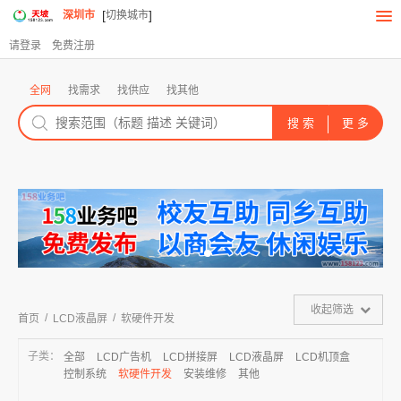
[
]
深圳市
切换城市
请登录
免费注册
全网
找需求
找供应
找其他
收起筛选
/
/
首页
LCD液晶屏
软硬件开发
子类：
全部
LCD广告机
LCD拼接屏
LCD液晶屏
LCD机顶盒
控制系统
软硬件开发
安装维修
其他