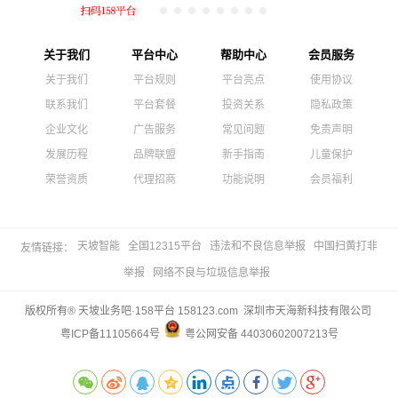
关于我们
平台中心
帮助中心
会员服务
关于我们
平台规则
平台亮点
使用协议
联系我们
平台套餐
投资关系
隐私政策
企业文化
广告服务
常见问题
免责声明
发展历程
品牌联盟
新手指南
儿童保护
荣誉资质
代理招商
功能说明
会员福利
天坡智能
全国12315平台
违法和不良信息举报
中国扫黄打非
友情链接：
举报
网络不良与垃圾信息举报
版权所有® 天坡业务吧·158平台 158123.com 深圳市天海新科技有限公司
粤ICP备11105664号
粤公网安备 44030602007213号