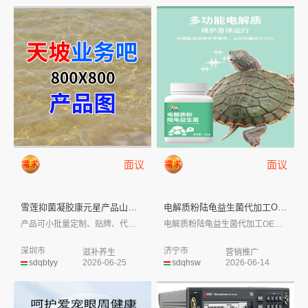
面议
面议
雪莲抑菌凝胶康元星产品山东皇庵...
电解质粉陆龟益生菌代加工OEM...
产品可小批量定制、贴牌、代工，部分有现货...
电解质粉陆龟益生菌代加工OEM厂家山东
深圳市
济宁市
滋补养生
营销推广
sdqbtyy
2026-06-25
sdqhsw
2026-06-14