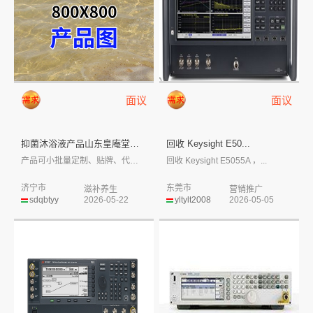
面议
面议
抑菌沐浴液产品山东皇庵堂庆葆堂
回收 Keysight E50...
产品可小批量定制、贴牌、代工，部分有现货...
回收 Keysight E5055A ，...
济宁市
东莞市
滋补养生
营销推广
sdqbtyy
2026-05-22
yltylt2008
2026-05-05