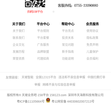
关于我们
平台中心
帮助中心
会员服务
关于我们
平台规则
平台亮点
使用协议
联系我们
平台套餐
投资关系
隐私政策
企业文化
广告服务
常见问题
免责声明
发展历程
品牌联盟
新手指南
儿童保护
荣誉资质
代理招商
功能说明
会员福利
天坡智能
全国12315平台
违法和不良信息举报
中国扫黄打非
友情链接：
举报
网络不良与垃圾信息举报
版权所有® 天坡业务吧·158平台 158123.com 深圳市天海新科技有限公司
粤ICP备11105664号
粤公网安备 44030602007213号