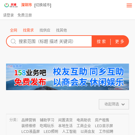
[
]
深圳市
切换城市
请登录
免费注册
全网
找需求
找供应
找其他
收起筛选
分类：
品牌营销
辅助学习
闲置清货
电商助农
房产租售
装修维修
吃喝玩乐
本地生活
工商企业
LED显示屏
LCD液晶屏
LED照明
人工智能
以商会友
工作招聘