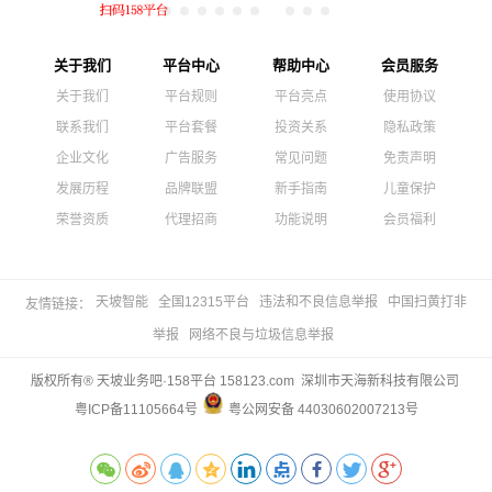
关于我们
平台中心
帮助中心
会员服务
关于我们
平台规则
平台亮点
使用协议
联系我们
平台套餐
投资关系
隐私政策
企业文化
广告服务
常见问题
免责声明
发展历程
品牌联盟
新手指南
儿童保护
荣誉资质
代理招商
功能说明
会员福利
天坡智能
全国12315平台
违法和不良信息举报
中国扫黄打非
友情链接：
举报
网络不良与垃圾信息举报
版权所有® 天坡业务吧·158平台 158123.com 深圳市天海新科技有限公司
粤ICP备11105664号
粤公网安备 44030602007213号