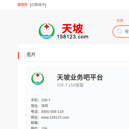
[
]
深圳市
切换城市
全网
名片
天坡业务吧平台
158-7
158客服
手机：158-7
地址：深圳
电话：4000-558-118
网址：www.158123.com
邮箱：
微信：158