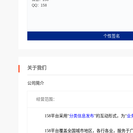
QQ：158
个性签名
关于我们
公司简介
经营范围：
158平台采用“
分类信息发布
”的互动形式，为“
业
158平台覆盖全国城市地区，各行各业，服务于广