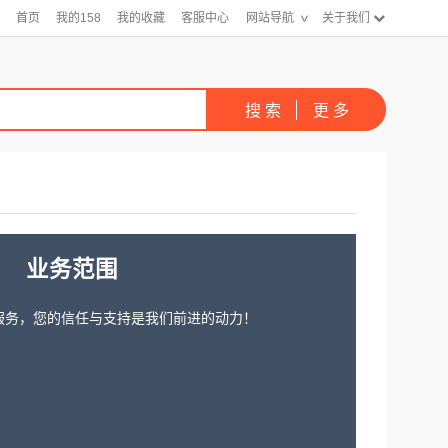
首页
我的158
我的收藏
客服中心
网站导航
关于我们
业务范围
的服务，您的信任与支持是我们前进的动力！