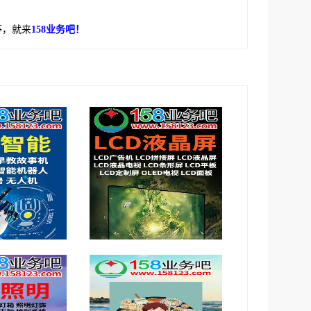
等，就来
158业务吧！