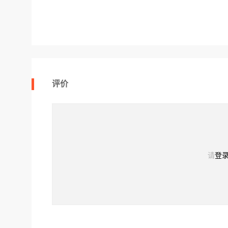
评价
请
登