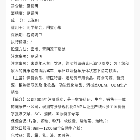
净含量：见说明
酒精度：见说明
成 分：见说明
适用于：同学聚会，闺蜜小聚
保质期：看说明书
执行标准：/
贮藏方法：密闭，置阴凉干爆处
注意事项：见说明
注意事项：未成年人禁止饮酒，购买前请确认已满18周岁；为了您和
家人的健康请勿酒后驾车；孕妇以及备孕身体状态下请勿饮酒。
【主营】保健食品、特医特膳、远动员专用食品、药食同源、新资
源、植物提取类及 化妆品、功能性化妆品、消械类OEM、ODM生产
销售
【简介】公司2005年注册成立，是一家集科研、生产、销售于一体
的健康产业公司，现拥有多条现代化GMP认证生产线和多个国食健
字批准文号、SC、消械、国妆特字号等…
保健食品: 片剂、颗粒、粉剂、软胶囊、袋泡茶、泡腾片；
液饮口服液: 8ml—1200ml全自动生产线；
化妆品：膏、霜、乳、液、面膜等。