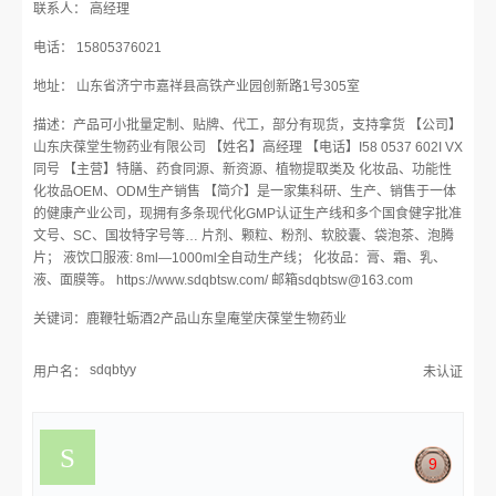
联系人： 高经理
电话： 15805376021
地址： 山东省济宁市嘉祥县高铁产业园创新路1号305室
描述：产品可小批量定制、贴牌、代工，部分有现货，支持拿货 【公司】
山东庆葆堂生物药业有限公司 【姓名】高经理 【电话】I58 0537 602I VX
同号 【主营】特膳、药食同源、新资源、植物提取类及 化妆品、功能性
化妆品OEM、ODM生产销售 【简介】是一家集科研、生产、销售于一体
的健康产业公司，现拥有多条现代化GMP认证生产线和多个国食健字批准
文号、SC、国妆特字号等… 片剂、颗粒、粉剂、软胶囊、袋泡茶、泡腾
片； 液饮口服液: 8ml—1000ml全自动生产线； 化妆品：膏、霜、乳、
液、面膜等。 https://www.sdqbtsw.com/ 邮箱sdqbtsw@163.com
关键词：鹿鞭牡蛎酒2产品山东皇庵堂庆葆堂生物药业
sdqbtyy
用户名：
未认证
9