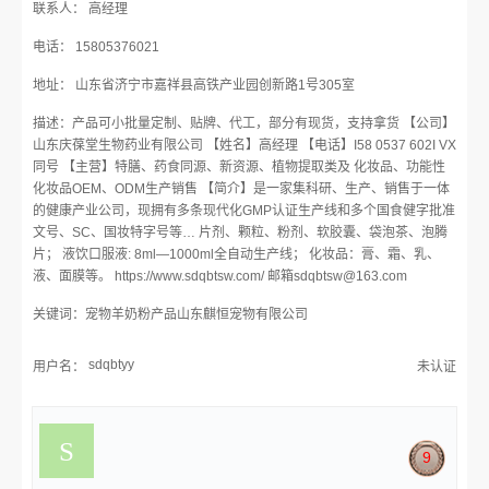
联系人： 高经理
电话： 15805376021
地址： 山东省济宁市嘉祥县高铁产业园创新路1号305室
描述：产品可小批量定制、贴牌、代工，部分有现货，支持拿货 【公司】
山东庆葆堂生物药业有限公司 【姓名】高经理 【电话】I58 0537 602I VX
同号 【主营】特膳、药食同源、新资源、植物提取类及 化妆品、功能性
化妆品OEM、ODM生产销售 【简介】是一家集科研、生产、销售于一体
的健康产业公司，现拥有多条现代化GMP认证生产线和多个国食健字批准
文号、SC、国妆特字号等… 片剂、颗粒、粉剂、软胶囊、袋泡茶、泡腾
片； 液饮口服液: 8ml—1000ml全自动生产线； 化妆品：膏、霜、乳、
液、面膜等。 https://www.sdqbtsw.com/ 邮箱sdqbtsw@163.com
关键词：宠物羊奶粉产品山东麒恒宠物有限公司
sdqbtyy
用户名：
未认证
9