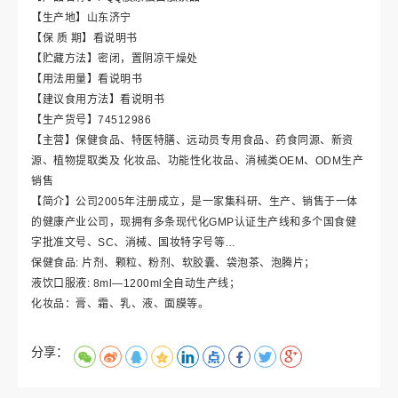
【生产地】山东济宁
【保 质 期】看说明书
【贮藏方法】密闭，置阴凉干燥处
【用法用量】看说明书
【建议食用方法】看说明书
【生产货号】74512986
【主营】保健食品、特医特膳、远动员专用食品、药食同源、新资
源、植物提取类及 化妆品、功能性化妆品、消械类OEM、ODM生产
销售
【简介】公司2005年注册成立，是一家集科研、生产、销售于一体
的健康产业公司，现拥有多条现代化GMP认证生产线和多个国食健
字批准文号、SC、消械、国妆特字号等…
保健食品: 片剂、颗粒、粉剂、软胶囊、袋泡茶、泡腾片；
液饮口服液: 8ml—1200ml全自动生产线；
化妆品：膏、霜、乳、液、面膜等。
分享：