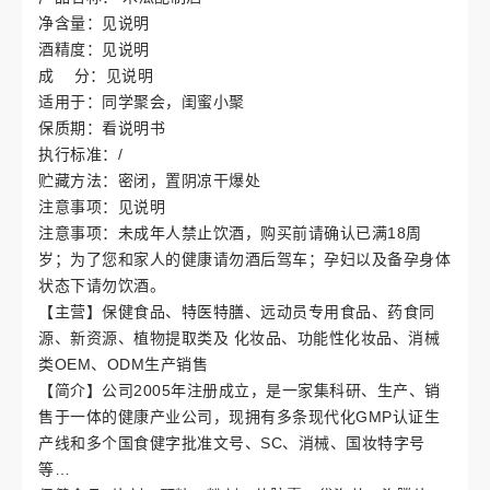
净含量：见说明
酒精度：见说明
成 分：见说明
适用于：同学聚会，闺蜜小聚
保质期：看说明书
执行标准：/
贮藏方法：密闭，置阴凉干爆处
注意事项：见说明
注意事项：未成年人禁止饮酒，购买前请确认已满18周
岁；为了您和家人的健康请勿酒后驾车；孕妇以及备孕身体
状态下请勿饮酒。
【主营】保健食品、特医特膳、远动员专用食品、药食同
源、新资源、植物提取类及 化妆品、功能性化妆品、消械
类OEM、ODM生产销售
【简介】公司2005年注册成立，是一家集科研、生产、销
售于一体的健康产业公司，现拥有多条现代化GMP认证生
产线和多个国食健字批准文号、SC、消械、国妆特字号
等…