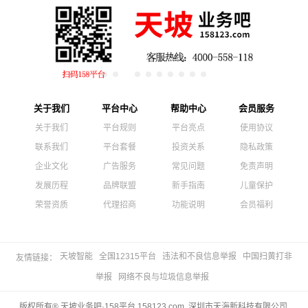
关于我们
平台中心
帮助中心
会员服务
关于我们
平台规则
平台亮点
使用协议
联系我们
平台套餐
投资关系
隐私政策
企业文化
广告服务
常见问题
免责声明
发展历程
品牌联盟
新手指南
儿童保护
荣誉资质
代理招商
功能说明
会员福利
天坡智能
全国12315平台
违法和不良信息举报
中国扫黄打非
友情链接：
举报
网络不良与垃圾信息举报
版权所有® 天坡业务吧·158平台 158123.com 深圳市天海新科技有限公司