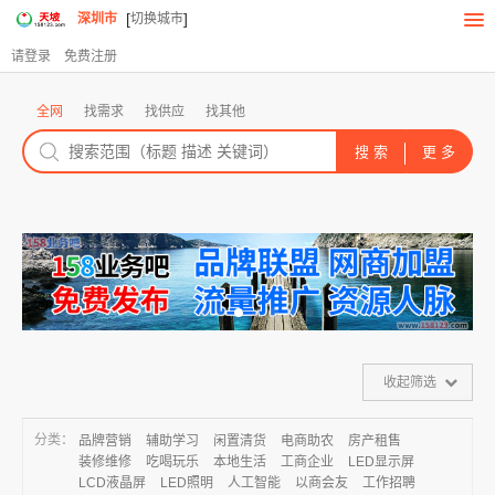
[
]
深圳市
切换城市
请登录
免费注册
全网
找需求
找供应
找其他
收起筛选
分类：
品牌营销
辅助学习
闲置清货
电商助农
房产租售
装修维修
吃喝玩乐
本地生活
工商企业
LED显示屏
LCD液晶屏
LED照明
人工智能
以商会友
工作招聘