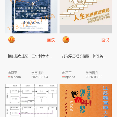
面议
面议
摆脱报考迷茫：五年制专转本59...
打破学历成长桎梏，护理类高职生...
南京市
南京市
学历提升
学历提升
njboda
2026-08-04
njboda
2026-08-03