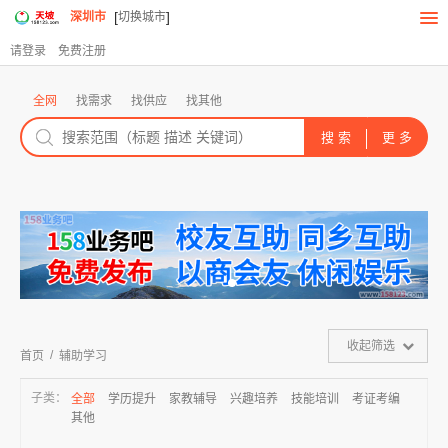
[
]
深圳市
切换城市
请登录
免费注册
全网
找需求
找供应
找其他
收起筛选
/
首页
辅助学习
子类：
全部
学历提升
家教辅导
兴趣培养
技能培训
考证考编
其他