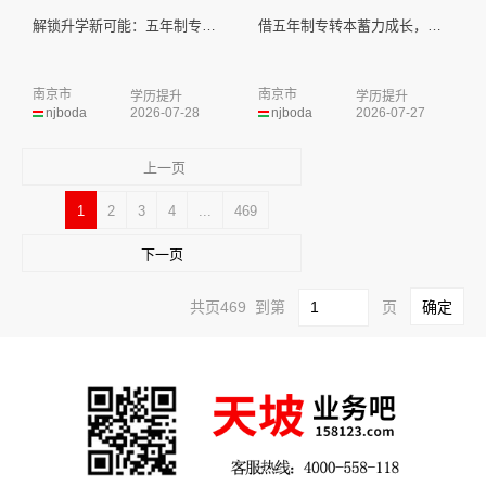
解锁升学新可能：五年制专转本拓...
借五年制专转本蓄力成长，在平凡...
南京市
南京市
学历提升
学历提升
njboda
2026-07-28
njboda
2026-07-27
上一页
1
2
3
4
...
469
下一页
共页469 到第
页