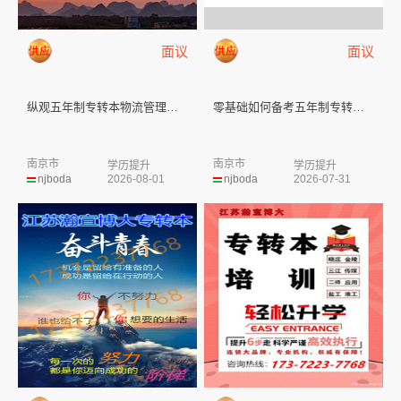
面议
面议
纵观五年制专转本物流管理专业两...
零基础如何备考五年制专转本电气...
南京市
南京市
学历提升
学历提升
njboda
2026-08-01
njboda
2026-07-31