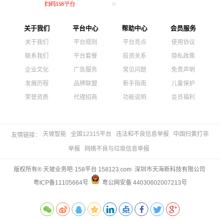
关于我们
平台中心
帮助中心
会员服务
关于我们
平台规则
平台亮点
使用协议
联系我们
平台套餐
投资关系
隐私政策
企业文化
广告服务
常见问题
免责声明
发展历程
品牌联盟
新手指南
儿童保护
荣誉资质
代理招商
功能说明
会员福利
天坡智能
全国12315平台
违法和不良信息举报
中国扫黄打非
友情链接：
举报
网络不良与垃圾信息举报
版权所有® 天坡业务吧·158平台 158123.com 深圳市天海新科技有限公司
粤ICP备11105664号
粤公网安备 44030602007213号