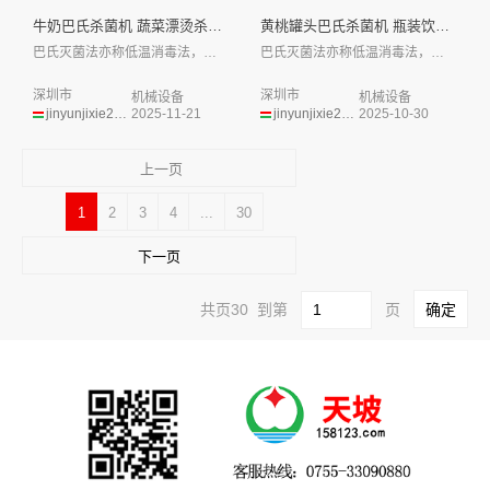
牛奶巴氏杀菌机 蔬菜漂烫杀青机...
黄桃罐头巴氏杀菌机 瓶装饮料巴...
巴氏灭菌法亦称低温消毒法，冷杀菌法，是一...
巴氏灭菌法亦称低温消毒法，冷杀菌法，是一...
深圳市
深圳市
机械设备
机械设备
jinyunjixie2024
2025-11-21
jinyunjixie2024
2025-10-30
上一页
1
2
3
4
...
30
下一页
共页30 到第
页