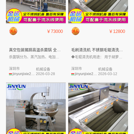
￥73000
￥12800
真空包装猪蹄高温杀菌锅 全自动...
毛刷清洗机 不锈钢毛辊清洗设备...
杀菌锅分为、蒸汽加热、电加热、电汽两用型...
◆毛辊清洗机用途： 用于胡萝卜、白...
深圳市
深圳市
机械设备
机械设备
jinyunjixie2024
2026-03-28
jinyunjixie2024
2026-03-12