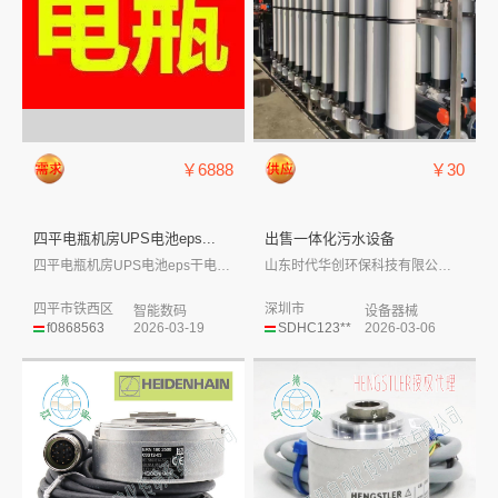
￥6888
￥30
​四平电瓶机房UPS电池eps...
出售一体化污水设备
​四平电瓶机房UPS电池eps干电池叉车...
山东时代华创环保科技有限公司 简介：山...
四平市铁西区
深圳市
智能数码
设备器械
f0868563
2026-03-19
SDHC123**
2026-03-06