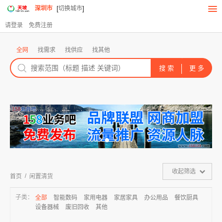
[
]
深圳市
切换城市
请登录
免费注册
全网
找需求
找供应
找其他
收起筛选
/
首页
闲置清货
子类：
全部
智能数码
家用电器
家居家具
办公用品
餐饮厨具
设备器械
废旧回收
其他