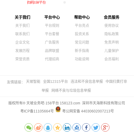
关于我们
平台中心
帮助中心
会员服务
关于我们
平台规则
平台亮点
使用协议
联系我们
平台套餐
投资关系
隐私政策
企业文化
广告服务
常见问题
免责声明
发展历程
品牌联盟
新手指南
儿童保护
荣誉资质
代理招商
功能说明
会员福利
天坡智能
全国12315平台
违法和不良信息举报
中国扫黄打非
友情链接：
举报
网络不良与垃圾信息举报
版权所有® 天坡业务吧·158平台 158123.com 深圳市天海新科技有限公司
粤ICP备11105664号
粤公网安备 44030602007213号