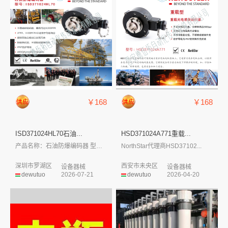
￥168
￥168
ISD371024HL70石油...
HSD371024A771重载...
产品名称：石油防爆编码器 型号：ISD...
NorthStar代理商HSD37102...
深圳市罗湖区
西安市未央区
设备器械
设备器械
dewutuo
2026-07-21
dewutuo
2026-04-20