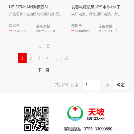
HEIDENHAIN海德汉81...
长春电瓶机房UPS电池eps干...
产品名称：EQI模块化编码器 型号：E...
电厂电池，移动通讯电池，摩拜助力车锂电池...
深圳市
深圳市
设备器械
设备器械
dewutuo
2025-09-18
f0868563
2025-09-17
上一页
1
2
3
4
...
26
下一页
共页26 到第
页