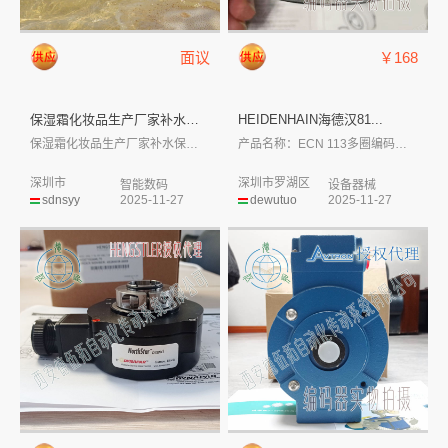
面议
￥168
保湿霜化妆品生产厂家补水保湿精...
HEIDENHAIN海德汉81...
保湿霜化妆品生产厂家补水保湿精华护肤霜
产品名称：ECN 113多圈编码器 型...
深圳市
深圳市罗湖区
智能数码
设备器械
sdnsyy
2025-11-27
dewutuo
2025-11-27