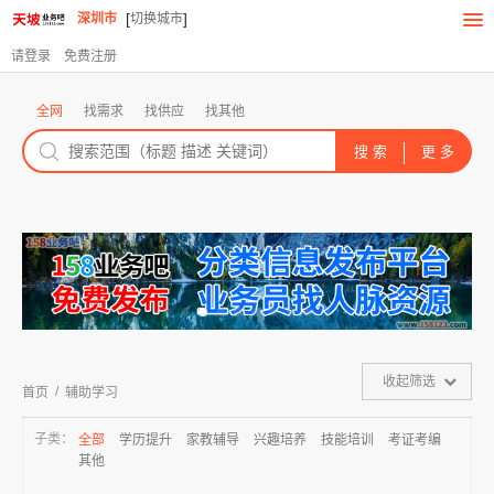
[
]
深圳市
切换城市
请登录
免费注册
全网
找需求
找供应
找其他
收起筛选
/
首页
辅助学习
子类：
全部
学历提升
家教辅导
兴趣培养
技能培训
考证考编
其他