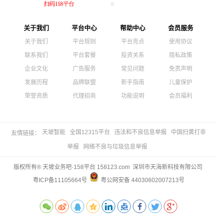
关于我们
平台中心
帮助中心
会员服务
关于我们
平台规则
平台亮点
使用协议
联系我们
平台套餐
投资关系
隐私政策
企业文化
广告服务
常见问题
免责声明
发展历程
品牌联盟
新手指南
儿童保护
荣誉资质
代理招商
功能说明
会员福利
天坡智能
全国12315平台
违法和不良信息举报
中国扫黄打非
友情链接：
举报
网络不良与垃圾信息举报
版权所有® 天坡业务吧·158平台 158123.com 深圳市天海新科技有限公司
粤ICP备11105664号
粤公网安备 44030602007213号