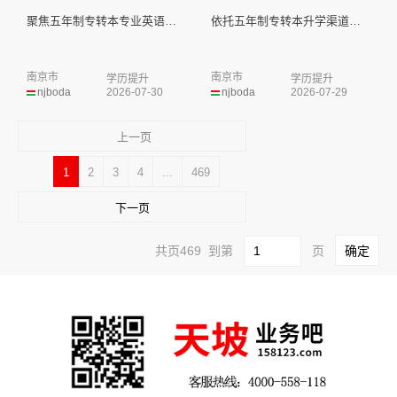
聚焦五年制专转本专业英语，单科...
依托五年制专转本升学渠道，挖掘...
南京市
南京市
学历提升
学历提升
njboda
2026-07-30
njboda
2026-07-29
上一页
1
2
3
4
...
469
下一页
共页469 到第
页