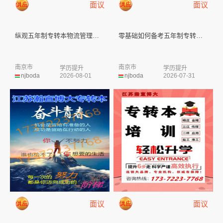
面议
面议
纵观五年制专转本物流管理专业两...
零基础如何备考五年制专转本电气...
南京市
南京市
学历提升
学历提升
njboda
2026-08-01
njboda
2026-07-31
面议
面议