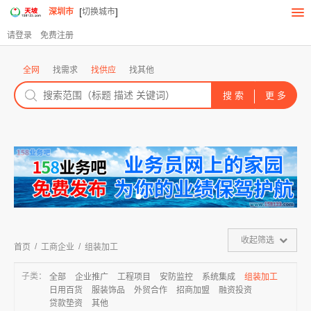
[
]
深圳市
切换城市
请登录
免费注册
全网
找需求
找供应
找其他
收起筛选
/
/
首页
工商企业
组装加工
子类：
全部
企业推广
工程项目
安防监控
系统集成
组装加工
日用百货
服装饰品
外贸合作
招商加盟
融资投资
贷款垫资
其他