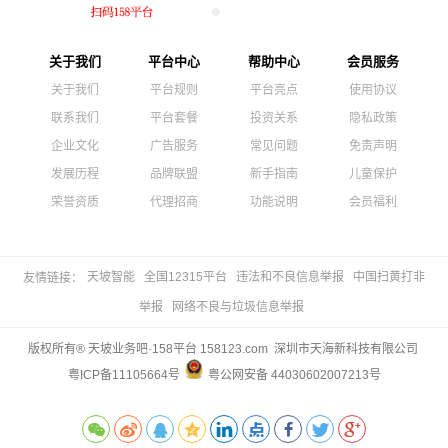
关于我们
平台中心
帮助中心
会员服务
关于我们
平台规则
平台亮点
使用协议
联系我们
平台套餐
投资关系
隐私政策
企业文化
广告服务
常见问题
免责声明
发展历程
品牌联盟
新手指南
儿童保护
荣誉资质
代理招商
功能说明
会员福利
天坡智能
全国12315平台
违法和不良信息举报
中国扫黄打非
友情链接：
举报
网络不良与垃圾信息举报
版权所有® 天坡业务吧·158平台 158123.com 深圳市天海新科技有限公司
粤ICP备11105664号
粤公网安备 44030602007213号