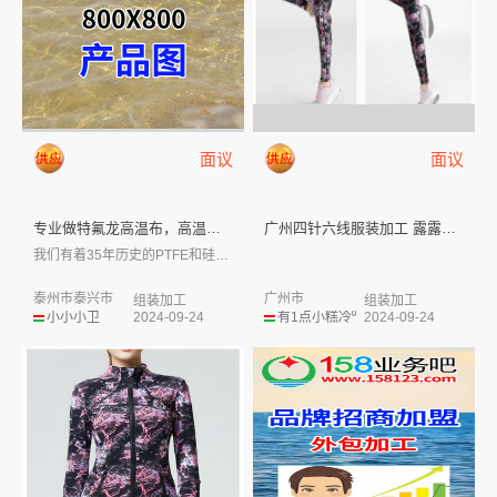
面议
面议
专业做特氟龙高温布，高温胶带，...
广州四针六线服装加工 露露瑜伽...
我们有着35年历史的PTFE和硅胶图层系...
泰州市泰兴市
广州市
组装加工
组装加工
小小小卫
2024-09-24
有1点小糕冷⁰
2024-09-24