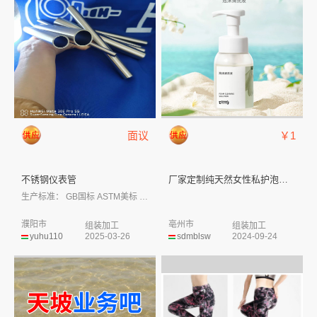
面议
￥1
不锈钢仪表管
厂家定制纯天然女性私护泡沫清洗...
生产标准： GB国标 ASTM美标 JI...
濮阳市
亳州市
组装加工
组装加工
yuhu110
2025-03-26
sdmblsw
2024-09-24