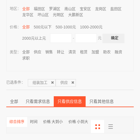
地区：
全部
福田区
罗湖区
南山区
宝安区
龙岗区
盐田区
龙华区
坪山区
光明区
大鹏新区
价格：
全部
500元以下
500-1000元
1000-2000元
-
元
2000元以上元
类型：
全部
供应
销售
转让
清货
租赁
加盟
助农
融资
求职
已选条件：
组装加工
供应
全部
只看需求信息
只看供应信息
只看其他信息
综合排序
时间
价格 大到小
价格 小到大