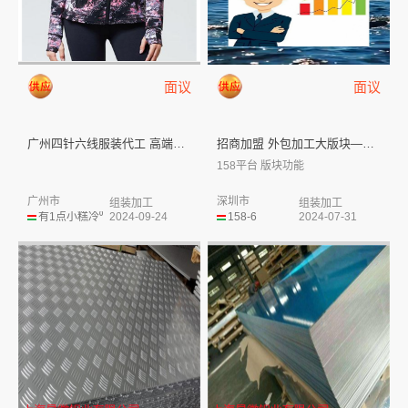
面议
面议
广州四针六线服装代工 高端婴幼...
招商加盟 外包加工大版块——1...
158平台 版块功能
广州市
深圳市
组装加工
组装加工
有1点小糕冷⁰
2024-09-24
158-6
2024-07-31