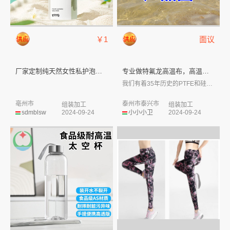
￥1
面议
厂家定制纯天然女性私护泡沫清洗...
专业做特氟龙高温布，高温胶带，...
我们有着35年历史的PTFE和硅胶图层系...
亳州市
泰州市泰兴市
组装加工
组装加工
sdmblsw
2024-09-24
小小小卫
2024-09-24