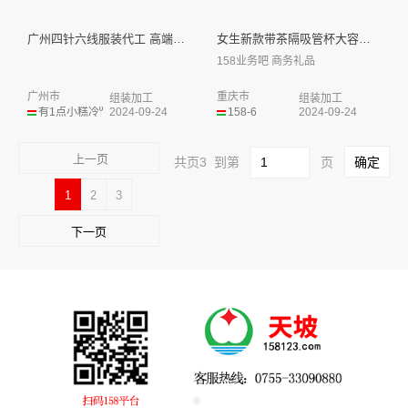
广州四针六线服装代工 高端婴幼...
女生新款带茶隔吸管杯大容量便携...
158业务吧 商务礼品
广州市
重庆市
组装加工
组装加工
有1点小糕冷⁰
2024-09-24
158-6
2024-09-24
上一页
共页3 到第
页
1
2
3
下一页