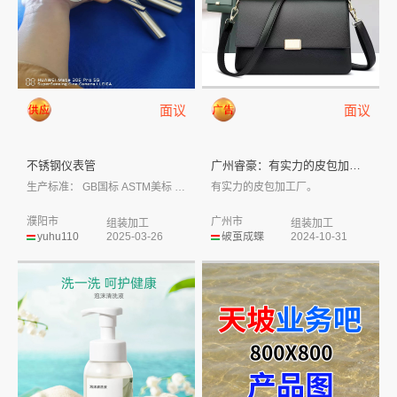
面议
面议
不锈钢仪表管
广州睿豪：有实力的皮包加工厂
生产标准： GB国标 ASTM美标 JI...
有实力的皮包加工厂。
濮阳市
广州市
组装加工
组装加工
yuhu110
2025-03-26
破茧成蝶
2024-10-31