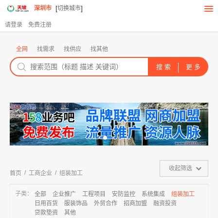
[
]
深圳市
切换城市
请登录
免费注册
全网
找需求
找供应
找其他
收起筛选
/
/
首页
工商企业
组装加工
子类：
全部
企业推广
工程项目
安防监控
系统集成
组装加工
日用百货
服装饰品
外贸合作
招商加盟
融资投资
贷款垫资
其他