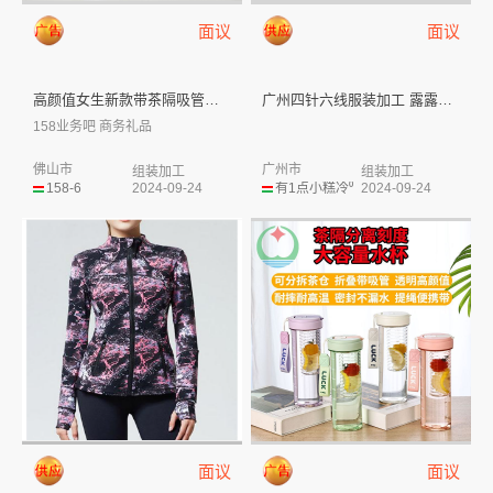
面议
面议
高颜值女生新款带茶隔吸管杯大容...
广州四针六线服装加工 露露瑜伽...
158业务吧 商务礼品
佛山市
广州市
组装加工
组装加工
158-6
2024-09-24
有1点小糕冷⁰
2024-09-24
面议
面议