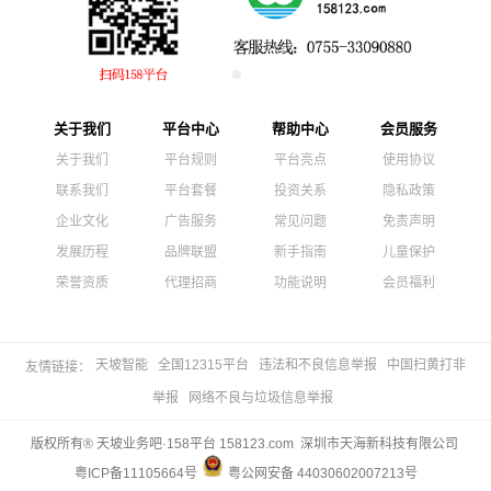
关于我们
平台中心
帮助中心
会员服务
关于我们
平台规则
平台亮点
使用协议
联系我们
平台套餐
投资关系
隐私政策
企业文化
广告服务
常见问题
免责声明
发展历程
品牌联盟
新手指南
儿童保护
荣誉资质
代理招商
功能说明
会员福利
天坡智能
全国12315平台
违法和不良信息举报
中国扫黄打非
友情链接：
举报
网络不良与垃圾信息举报
版权所有® 天坡业务吧·158平台 158123.com 深圳市天海新科技有限公司
粤ICP备11105664号
粤公网安备 44030602007213号