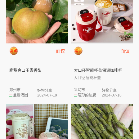
面议
面议
脆甜爽口玉露香梨
大口径智能杯盖保温咖啡杯
大口径 智能杯盖
郑州市
义乌市
好物分享
好物分享
盖世汤圆
2024-07-19
隐形的翅膀
2024-07-18