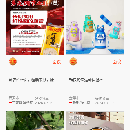
面议
面议
源农纤维面，糖脂兼顾，康养首选...
畅快随饮运动保温杯
西安市
金华市
好物分享
好物分享
芋泥啵啵奶茶
2024-07-19
隐形的翅膀
2024-07-19