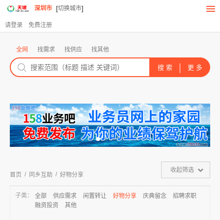
[
]
深圳市
切换城市
请登录
免费注册
全网
找需求
找供应
找其他
收起筛选
/
/
首页
同乡互助
好物分享
子类：
全部
供应需求
闲置转让
好物分享
庆典留念
招聘求职
融资投资
其他