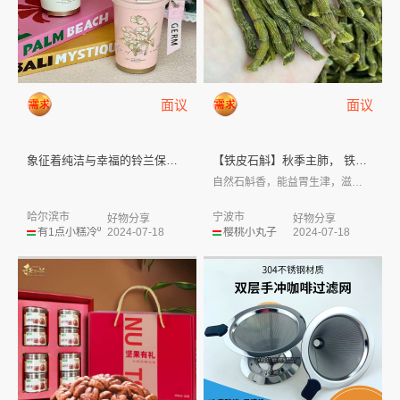
面议
面议
象征着纯洁与幸福的铃兰保温杯
【铁皮石斛】秋季主肺， 铁皮石...
自然石斛香，能益胃生津，滋阴清热，明亮眼...
哈尔滨市
宁波市
好物分享
好物分享
有1点小糕冷⁰
2024-07-18
樱桃小丸子
2024-07-18