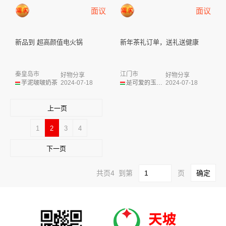
面议
面议
新品到 超高颜值电火锅
新年茶礼订单，送礼送健康
秦皇岛市
江门市
好物分享
好物分享
芋泥啵啵奶茶
2024-07-18
是可爱的玉米呀
2024-07-18
上一页
1
2
3
4
下一页
共页4 到第
页