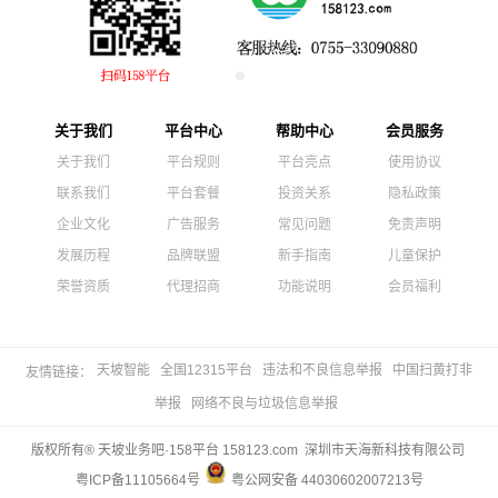
关于我们
平台中心
帮助中心
会员服务
关于我们
平台规则
平台亮点
使用协议
联系我们
平台套餐
投资关系
隐私政策
企业文化
广告服务
常见问题
免责声明
发展历程
品牌联盟
新手指南
儿童保护
荣誉资质
代理招商
功能说明
会员福利
天坡智能
全国12315平台
违法和不良信息举报
中国扫黄打非
友情链接：
举报
网络不良与垃圾信息举报
版权所有® 天坡业务吧·158平台 158123.com 深圳市天海新科技有限公司
粤ICP备11105664号
粤公网安备 44030602007213号