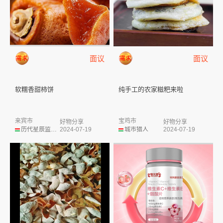
面议
面议
软糯香甜柿饼
纯手工的农家糍粑来啦
来宾市
宝鸡市
好物分享
好物分享
历代星辰监护人
2024-07-19
城市猎人
2024-07-19