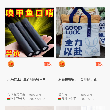
面议
面议
义乌货工厂直销现货接单中
麻布拼接袋，广告印刷，礼品定制...
金华市义乌市
海东市
好物分享
好物分享
吃土豆长大的马铃薯
2025-04-22
樱桃小丸子
2024-07-20