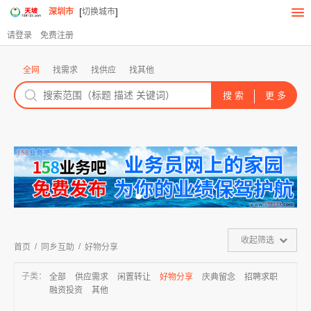
[
]
深圳市
切换城市
请登录
免费注册
全网
找需求
找供应
找其他
收起筛选
/
/
首页
同乡互助
好物分享
子类：
全部
供应需求
闲置转让
好物分享
庆典留念
招聘求职
融资投资
其他