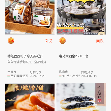
面议
面议
特级巴西松子今天买4送2
电动大圆桌2680一套
颗颗饱满手剥即开，全部新货现炒，口感松脆...
宁波市
佛山市
好物分享
好物分享
芋泥啵啵奶茶
2024-07-20
有1点小糕冷⁰
2024-07-19