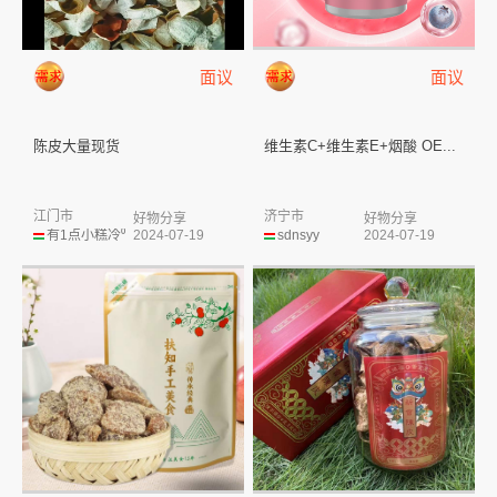
面议
面议
陈皮大量现货
维生素C+维生素E+烟酸 OE...
江门市
济宁市
好物分享
好物分享
有1点小糕冷⁰
2024-07-19
sdnsyy
2024-07-19