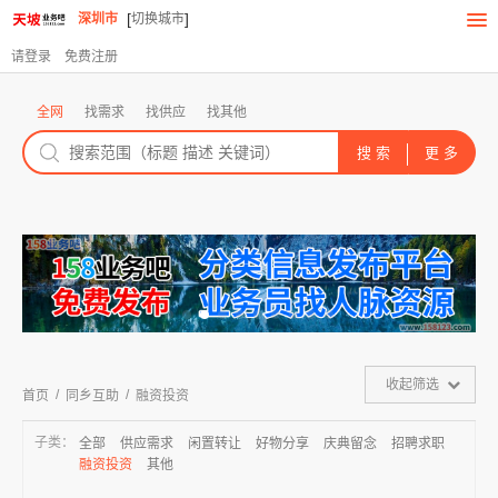
[
]
深圳市
切换城市
请登录
免费注册
全网
找需求
找供应
找其他
收起筛选
/
/
首页
同乡互助
融资投资
子类：
全部
供应需求
闲置转让
好物分享
庆典留念
招聘求职
融资投资
其他