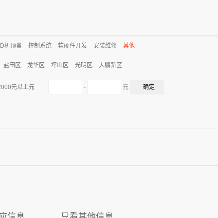
CD机顶盒
控制系统
软硬件开发
安装维修
其他
盐田区
龙华区
坪山区
光明区
大鹏新区
-
元
2000元以上元
应信息
只看其他信息