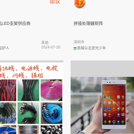
面议
LED支架供应商
拼接处理器矩阵
深圳市
其他
2024-07-20
监护人
南城以北逆光少年