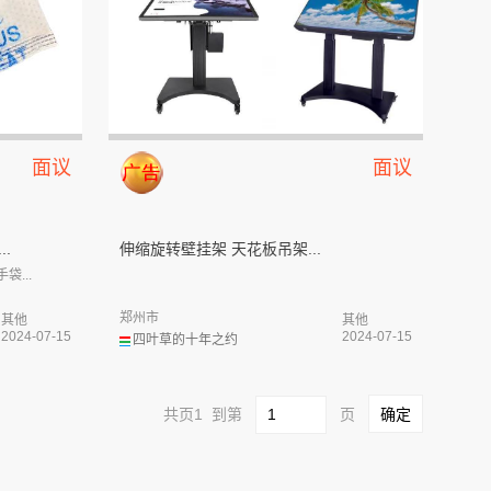
面议
面议
.
伸缩旋转壁挂架 天花板吊架...
...
郑州市
其他
其他
2024-07-15
2024-07-15
四叶草的十年之约
共页1 到第
页