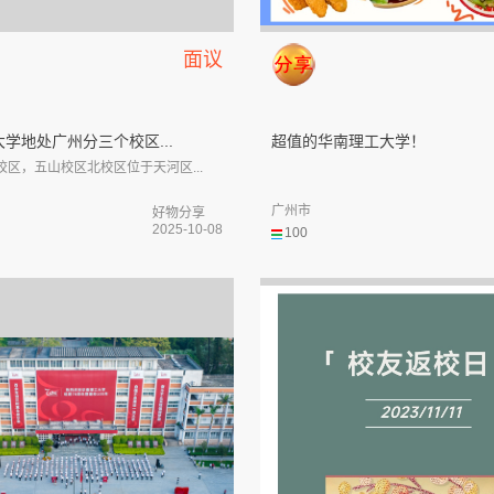
面议
学地处广州分三个校区...
超值的华南理工大学！
校区，五山校区北校区位于天河区...
广州市
好物分享
2025-10-08
100