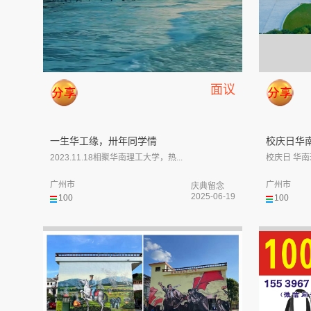
面议
一生华工缘，卅年同学情
校庆日华
2023.11.18相聚华南理工大学，热...
校庆日 华南
广州市
广州市
庆典留念
2025-06-19
100
100