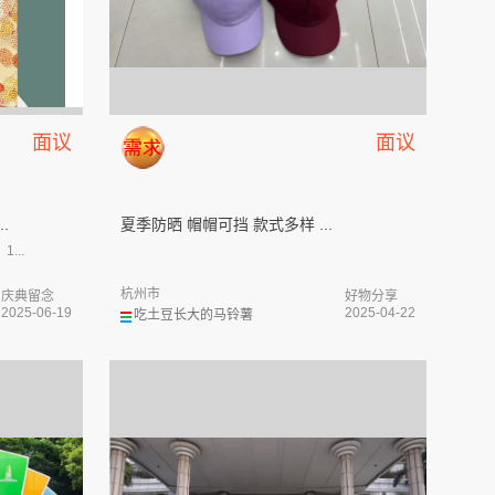
面议
面议
.
夏季防晒 帽帽可挡 款式多样 ...
...
杭州市
庆典留念
好物分享
2025-06-19
2025-04-22
吃土豆长大的马铃薯