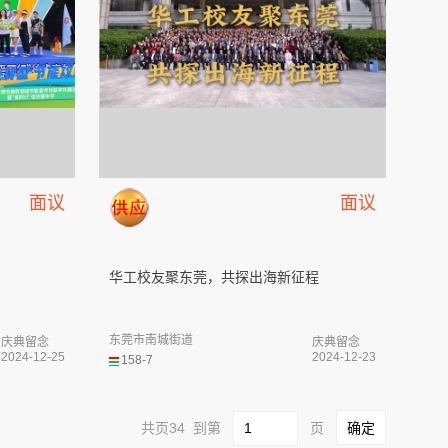
面议
面议
华工校友聚东莞，共探出海新征程
东莞市南城街道
庆典留念
庆典留念
2024-12-25
2024-12-23
158-7
共页34 到第
页