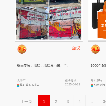
面议
壁画专家，墙绘，墙绘界小米，主...
1000个起
长沙市
呼和浩特
供应需求
2025-04-22
是可爱的玉米呀
四叶草的
上一页
1
2
3
4
...
3