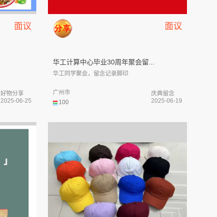
面议
面议
华工计算中心毕业30周年聚会留...
华工同学聚会，留念记录脚印
广州市
好物分享
庆典留念
2025-06-25
2025-06-19
100