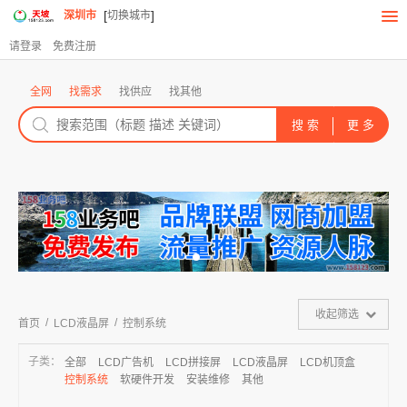
[
]
深圳市
切换城市
请登录
免费注册
全网
找需求
找供应
找其他
收起筛选
/
/
首页
LCD液晶屏
控制系统
子类：
全部
LCD广告机
LCD拼接屏
LCD液晶屏
LCD机顶盒
控制系统
软硬件开发
安装维修
其他