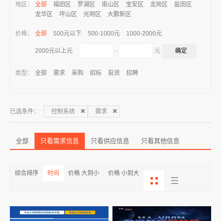
地区：
全部
福田区
罗湖区
南山区
宝安区
龙岗区
盐田区
龙华区
坪山区
光明区
大鹏新区
价格：
全部
500元以下
500-1000元
1000-2000元
-
元
2000元以上元
类型：
全部
需求
采购
招标
投资
招聘
已选条件：
控制系统
需求
全部
只看需求信息
只看供应信息
只看其他信息
综合排序
时间
价格 大到小
价格 小到大