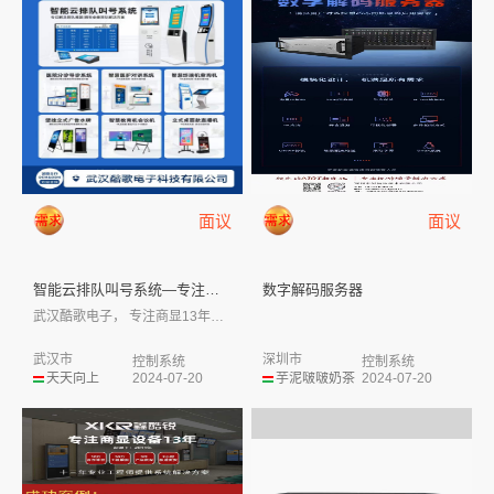
面议
面议
智能云排队叫号系统—专注解决排...
数字解码服务器
武汉酷歌电子， 专注商显13年，自有工...
武汉市
深圳市
控制系统
控制系统
天天向上
2024-07-20
芋泥啵啵奶茶
2024-07-20