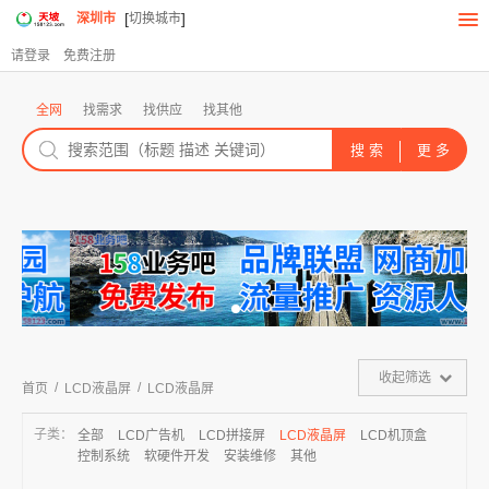
[
]
深圳市
切换城市
请登录
免费注册
全网
找需求
找供应
找其他
收起筛选
/
/
首页
LCD液晶屏
LCD液晶屏
子类：
全部
LCD广告机
LCD拼接屏
LCD液晶屏
LCD机顶盒
控制系统
软硬件开发
安装维修
其他