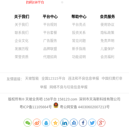
关于我们
平台中心
帮助中心
会员服务
关于我们
平台规则
平台亮点
使用协议
联系我们
平台套餐
投资关系
隐私政策
企业文化
广告服务
常见问题
免责声明
发展历程
品牌联盟
新手指南
儿童保护
荣誉资质
代理招商
功能说明
会员福利
天坡智能
全国12315平台
违法和不良信息举报
中国扫黄打非
友情链接：
举报
网络不良与垃圾信息举报
版权所有® 天坡业务吧·158平台 158123.com 深圳市天海新科技有限公司
粤ICP备11105664号
粤公网安备 44030602007213号