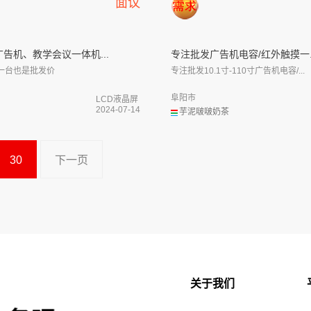
面议
告机、教学会议一体机...
专注批发广告机电容/红外触摸一..
一台也是批发价
专注批发10.1寸-110寸广告机电容/...
阜阳市
LCD液晶屏
2024-07-14
芋泥啵啵奶茶
30
下一页
关于我们