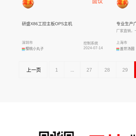
面议
研盛X86工控主板OPS主机
专业生产广
厂家直销，
深圳市
上海市
控制系统
2024-07-14
樱桃小丸子
盖世汤圆
上一页
1
...
27
28
29