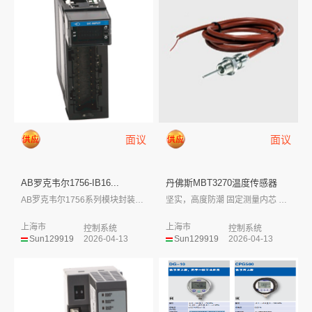
面议
面议
AB罗克韦尔1756-IB16...
丹佛斯MBT3270温度传感器
AB罗克韦尔1756系列模块封装外形小，...
坚实，高度防潮 固定测量内芯 黄铜或...
上海市
上海市
控制系统
控制系统
Sun129919
2026-04-13
Sun129919
2026-04-13