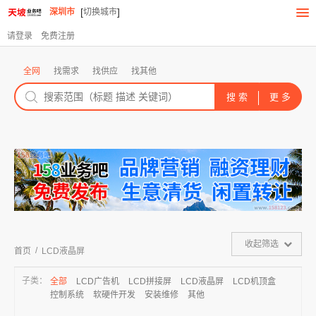
[
]
深圳市
切换城市
请登录
免费注册
全网
找需求
找供应
找其他
收起筛选
/
首页
LCD液晶屏
子类：
全部
LCD广告机
LCD拼接屏
LCD液晶屏
LCD机顶盒
控制系统
软硬件开发
安装维修
其他