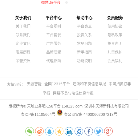
关于我们
平台中心
帮助中心
会员服务
关于我们
平台规则
平台亮点
使用协议
联系我们
平台套餐
投资关系
隐私政策
企业文化
广告服务
常见问题
免责声明
发展历程
品牌联盟
新手指南
儿童保护
荣誉资质
代理招商
功能说明
会员福利
天坡智能
全国12315平台
违法和不良信息举报
中国扫黄打非
友情链接：
举报
网络不良与垃圾信息举报
版权所有® 天坡业务吧·158平台 158123.com 深圳市天海新科技有限公司
粤ICP备11105664号
粤公网安备 44030602007213号