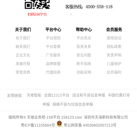
关于我们
平台中心
帮助中心
会员服务
关于我们
平台规则
平台亮点
使用协议
联系我们
平台套餐
投资关系
隐私政策
企业文化
广告服务
常见问题
免责声明
发展历程
品牌联盟
新手指南
儿童保护
荣誉资质
代理招商
功能说明
会员福利
天坡智能
全国12315平台
违法和不良信息举报
中国扫黄打非
友情链接：
举报
网络不良与垃圾信息举报
版权所有® 天坡业务吧·158平台 158123.com 深圳市天海新科技有限公司
粤ICP备11105664号
粤公网安备 44030602007213号