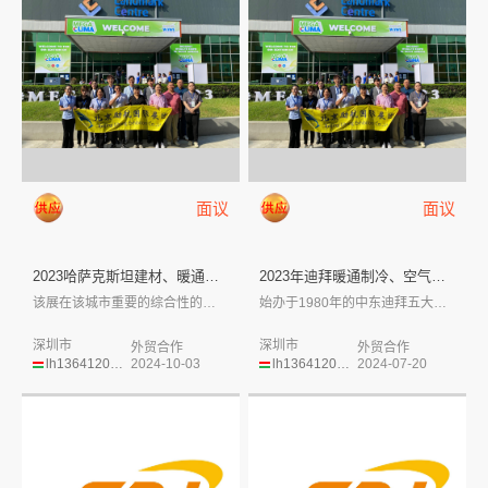
面议
面议
2023哈萨克斯坦建材、暖通、...
2023年迪拜暖通制冷、空气净...
该展在该城市重要的综合性的展览中心Ata...
始办于1980年的中东迪拜五大行业展（B...
深圳市
深圳市
外贸合作
外贸合作
lh13641201559
2024-10-03
lh13641201559
2024-07-20