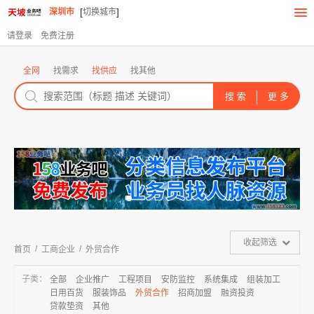
[
]
深圳市
切换城市
请登录
免费注册
全网
找需求
找供应
找其他
收起筛选
/
/
首页
工商企业
外贸合作
子类：
全部
企业推广
工程项目
安防监控
系统集成
组装加工
日用百货
服装饰品
外贸合作
招商加盟
融资投资
贷款垫资
其他