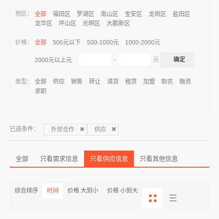
地区：
全部
福田区
罗湖区
南山区
宝安区
龙岗区
盐田区
龙华区
坪山区
光明区
大鹏新区
价格：
全部
500元以下
500-1000元
1000-2000元
-
元
2000元以上元
类型：
全部
供应
销售
转让
清货
租赁
加盟
助农
融资
求职
已选条件：
外贸合作
供应
全部
只看需求信息
只看供应信息
只看其他信息
综合排序
时间
价格 大到小
价格 小到大