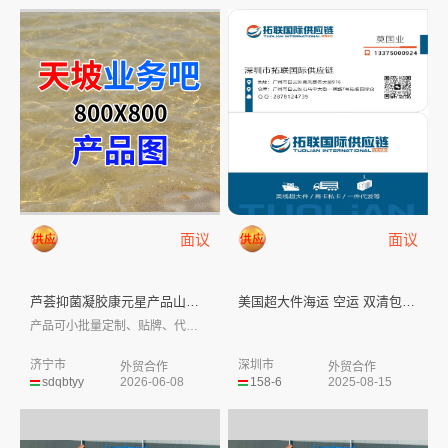
面议
面议
芦荟抑菌凝胶康元星产品山东皇庵...
美国超大件海运 空运 双清包税...
产品可小批量定制、贴牌、代工，部分有现货...
济宁市
深圳市
外贸合作
外贸合作
sdqbtyy
2026-06-08
158-6
2025-08-15