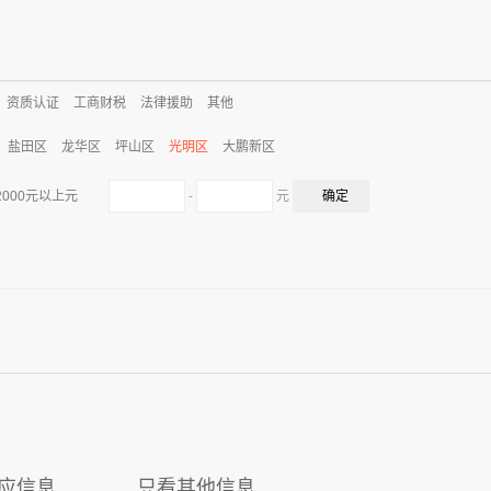
资质认证
工商财税
法律援助
其他
盐田区
龙华区
坪山区
光明区
大鹏新区
-
元
2000元以上元
应信息
只看其他信息