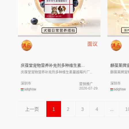
面议
庆葆堂宠物营养补充剂多种维生素...
麒葆莱牌宠
庆葆堂宠物营养补充剂多种维生素蔓越莓片厂...
麒葆莱牌宠物
深圳市
深圳市
营销推广
2026-07-29
sdqhsw
sdqhsw
上一页
1
2
3
4
...
1