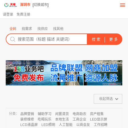
[
]
深圳市
切换城市
请登录
免费注册
全网
找需求
找供应
找其他
收起筛选
分类：
品牌营销
辅助学习
闲置清货
电商助农
房产租售
装修维修
吃喝玩乐
本地生活
工商企业
LED显示屏
LCD液晶屏
LED照明
人工智能
以商会友
工作招聘